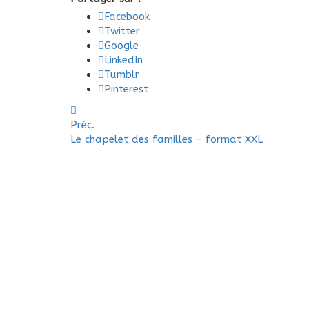
Facebook
Twitter
Google
LinkedIn
Tumblr
Pinterest
Préc.
Le chapelet des familles – format XXL