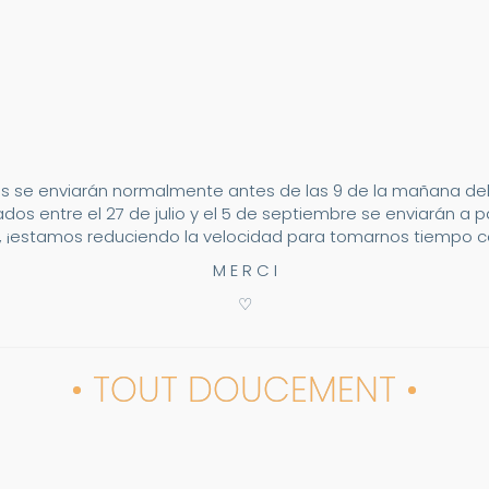
s se enviarán normalmente antes de las 9 de la mañana del 2
dos entre el 27 de julio y el 5 de septiembre se enviarán a p
 ¡estamos reduciendo la velocidad para tomarnos tiempo co
M E R C I
♡
• TOUT DOUCEMENT •