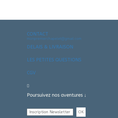
CONTACT
monpremierchapelet@gmail.com
DELAIS & LIVRAISON
LES PETITES QUESTIONS
CGV
Poursuivez nos aventures ↓