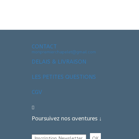
CONTACT
monpremierchapelet@gmail.com
DELAIS & LIVRAISON
LES PETITES QUESTIONS
CGV
Poursuivez nos aventures ↓