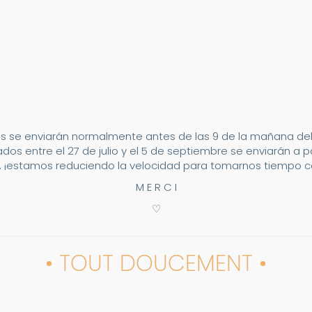
s se enviarán normalmente antes de las 9 de la mañana del 2
dos entre el 27 de julio y el 5 de septiembre se enviarán a p
 ¡estamos reduciendo la velocidad para tomarnos tiempo co
M E R C I
♡
• TOUT DOUCEMENT •