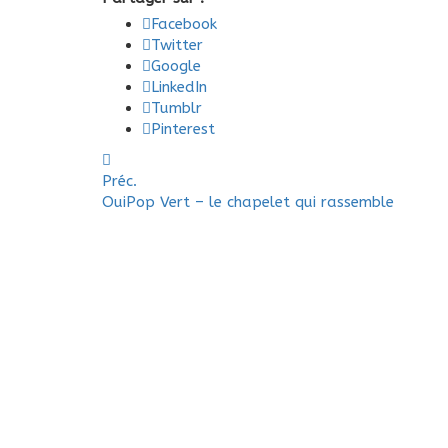
Facebook
Twitter
Google
LinkedIn
Tumblr
Pinterest
Préc.
OuiPop Vert – le chapelet qui rassemble