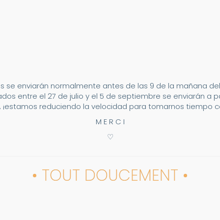
s se enviarán normalmente antes de las 9 de la mañana del 2
dos entre el 27 de julio y el 5 de septiembre se enviarán a p
 ¡estamos reduciendo la velocidad para tomarnos tiempo co
M E R C I
♡
• TOUT DOUCEMENT •