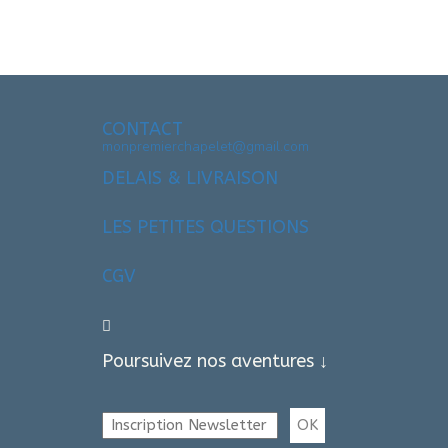
CONTACT
monpremierchapelet@gmail.com
DELAIS & LIVRAISON
LES PETITES QUESTIONS
CGV
Poursuivez nos aventures ↓