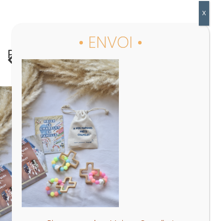
PRÉC.
OuiPop Vert – le chapelet qui rassemble