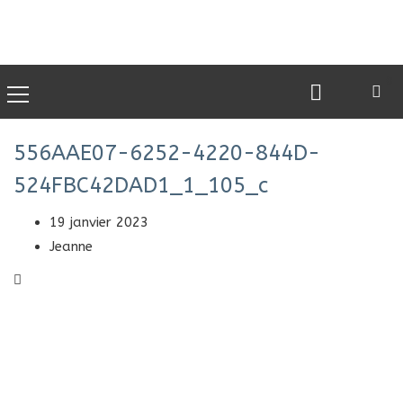
0
556AAE07-6252-4220-844D-
524FBC42DAD1_1_105_c
19 janvier 2023
Jeanne