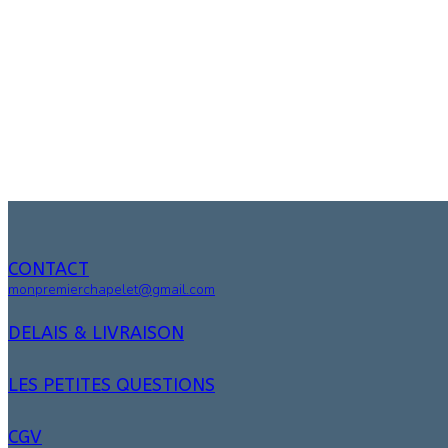
CONTACT
monpremierchapelet@gmail.com
DELAIS & LIVRAISON
LES PETITES QUESTIONS
CGV