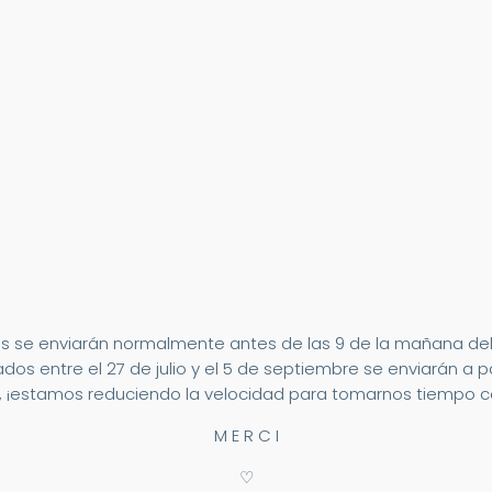
s se enviarán normalmente antes de las 9 de la mañana del 2
dos entre el 27 de julio y el 5 de septiembre se enviarán a p
 ¡estamos reduciendo la velocidad para tomarnos tiempo co
M E R C I
♡