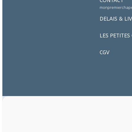
CONTACT
monpremierchap
DELAIS & LI
LES PETITES
CGV