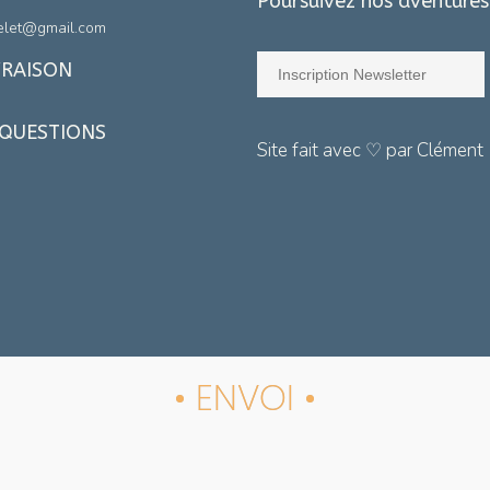
Poursuivez nos aventures
elet@gmail.com
VRAISON
 QUESTIONS
Site fait avec ♡ par Clément
• ENVOI •