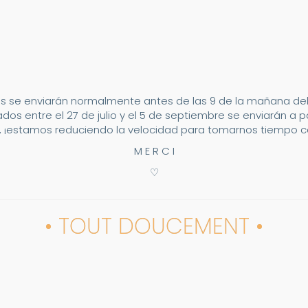
s se enviarán normalmente antes de las 9 de la mañana del 2
dos entre el 27 de julio y el 5 de septiembre se enviarán a p
 ¡estamos reduciendo la velocidad para tomarnos tiempo co
M E R C I
♡
• TOUT DOUCEMENT •