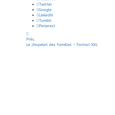
Twitter
Google
LinkedIn
Tumblr
Pinterest
Préc.
Le chapelet des familles – format XXL