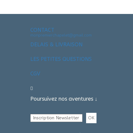
CONTACT
monpremierchapelet@gmail.com
DELAIS & LIVRAISON
LES PETITES QUESTIONS
CGV
Poursuivez nos aventures ↓