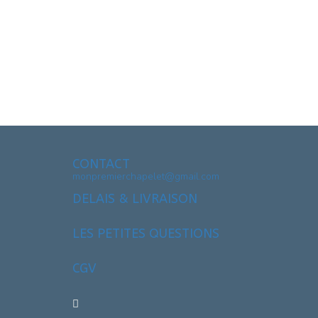
CONTACT
monpremierchapelet@gmail.com
DELAIS & LIVRAISON
LES PETITES QUESTIONS
CGV