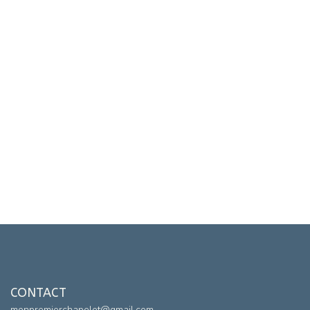
CONTACT
monpremierchapelet@gmail.com