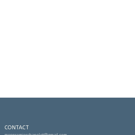
CONTACT
monpremierchapelet@gmail.com