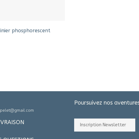
ainier phosphorescent
Poursuivez nos aventures
pelet@gmail.com
IVRAISON