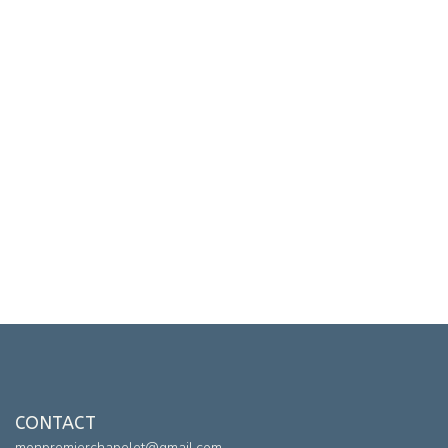
CONTACT
monpremierchapelet@gmail.com