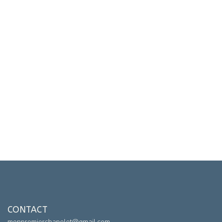
CONTACT
monpremierchapelet@gmail.com