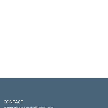
CONTACT
monpremierchapelet@gmail.com