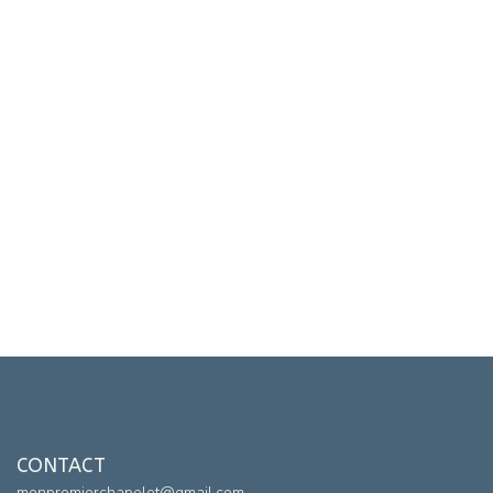
CONTACT
monpremierchapelet@gmail.com