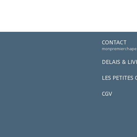
CONTACT
monpremierchape
DELAIS & LI
LES PETITES
CGV