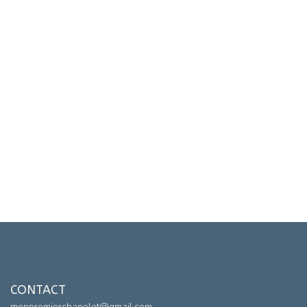
CONTACT
monpremierchapelet@gmail.com