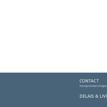
CONTACT
monpremierchape
DELAIS & LI