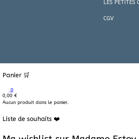
LES PETITES
CGV
Panier 🛒
0
0,00
€
Aucun produit dans le panier.
Liste de souhaits ❤️
Ma wishlist sur Madame Estoy