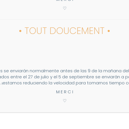
♡
• TOUT DOUCEMENT •
s se enviarán normalmente antes de las 9 de la mañana del 2
dos entre el 27 de julio y el 5 de septiembre se enviarán a p
 ¡estamos reduciendo la velocidad para tomarnos tiempo co
M E R C I
♡