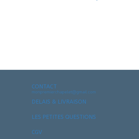
CONTACT
monpremierchapelet@gmail.com
DELAIS & LIVRAISON
LES PETITES QUESTIONS
CGV